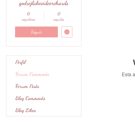
godrejlakesideorchards
0
0
seguidores
seguidos
Seguir
Perfil
Forum Comments
Esta a
Forum Posts
Blog Comments
Blog Likes