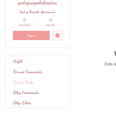
godrejneopolislocation
Godrej Neopolis Apartments
0
0
seguidores
seguidos
Seguir
Perfil
Esta a
Forum Comments
Forum Posts
Blog Comments
Blog Likes